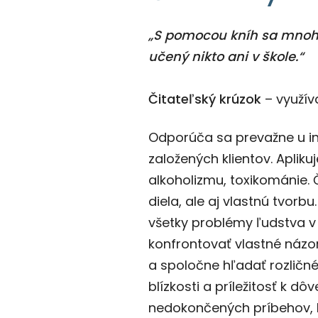
„S pomocou kníh sa mnohí
učený nikto ani v škole
Čitateľský krúzok
– využív
Odporúča sa prevažne u i
založených klientov. Apliku
alkoholizmu, toxikománie. Č
diela, ale aj vlastnú tvorbu
všetky problémy ľudstva v
konfrontovať vlastné názor
a spoločne hľadať rozličné 
blízkosti a príležitosť k 
nedokončených príbehov, 