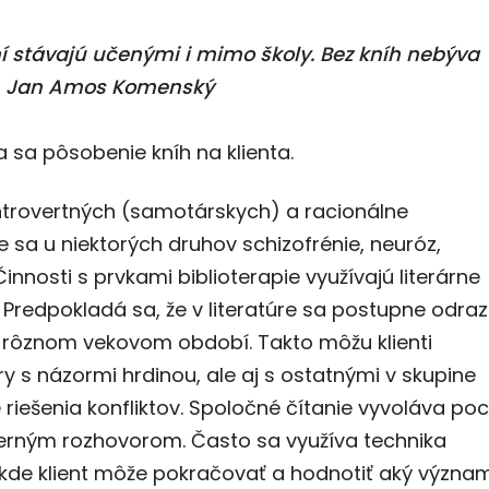
 stávajú učenými i mimo školy. Bez kníh nebýva
.“ Jan Amos Komenský
a sa pôsobenie kníh na klienta.
ntrovertných (samotárskych) a racionálne
je sa u niektorých druhov schizofrénie, neuróz,
innosti s prvkami biblioterapie využívajú literárne
. Predpokladá sa, že v literatúre sa postupne odrazi
 rôznom vekovom období. Takto môžu klienti
y s názormi hrdinou, ale aj s ostatnými v skupine
riešenia konfliktov. Spoločné čítanie vyvoláva poc
dôverným rozhovorom. Často sa využíva technika
kde klient môže pokračovať a hodnotiť aký význa