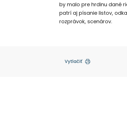
by malo pre hrdinu dané rie
patrí aj písanie listov, od
rozprávok, scenárov.
Vytlačiť