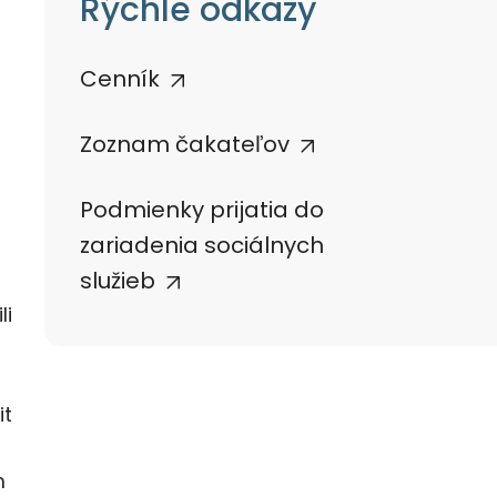
Rýchle odkazy
Cenník
Zoznam čakateľov
Podmienky prijatia do
zariadenia sociálnych
služieb
li
it
m