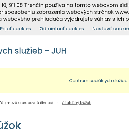
á 10, 911 08 Trenčín používa na tomto webovom sídl
prispôsobeniu zobrazenia webových stránok www.cs
 webového prehliadača vyjadrujete súhlas s ich 
Prijať cookies
Odmietnuť cookies
Nastaviť cookie
ch služieb - JUH
Centrum sociálnych služieb
Záujmová a pracovná činnosť
Čitateľský krúžok
úžok