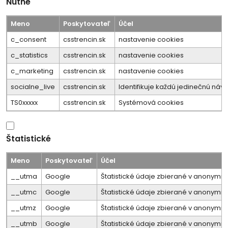
Nutné
Meno
Poskytovateľ
Účel
c_consent
csstrencin.sk
nastavenie cookies
c_statistics
csstrencin.sk
nastavenie cookies
c_marketing
csstrencin.sk
nastavenie cookies
socialne_live
csstrencin.sk
Identifikuje každú jedinečnú n
TS0xxxxx
csstrencin.sk
Systémová cookies
Štatistické
Meno
Poskytovateľ
Účel
__utma
Google
Štatistické údaje zbierané v anonymne
__utmc
Google
Štatistické údaje zbierané v anonymne
__utmz
Google
Štatistické údaje zbierané v anonymne
__utmb
Google
Štatistické údaje zbierané v anonymne