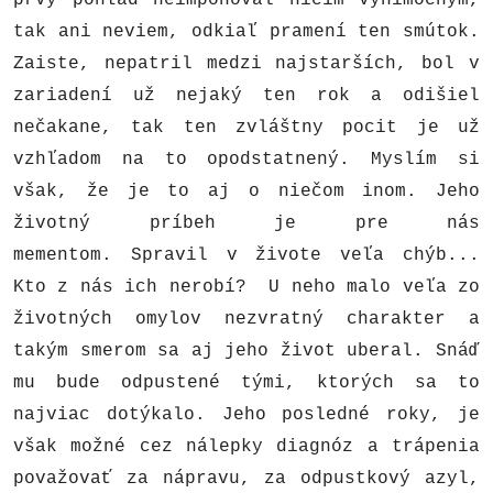
prvý pohľad neimponoval ničím výnimočným,
tak ani neviem, odkiaľ pramení ten smútok.
Zaiste, nepatril medzi najstarších, bol v
zariadení už nejaký ten rok a odišiel
nečakane, tak ten zvláštny pocit je už
vzhľadom na to opodstatnený. Myslím si
však, že je to aj o niečom inom.
Jeho
životný príbeh je pre nás
mementom.
Spravil v živote veľa chýb...
Kto z nás ich nerobí? U neho malo veľa zo
životných omylov nezvratný charakter a
takým smerom sa aj jeho život uberal. Snáď
mu bude odpustené tými, ktorých sa to
najviac dotýkalo. Jeho posledné roky, je
však možné cez nálepky diagnóz a trápenia
považovať za nápravu, za odpustkový azyl,