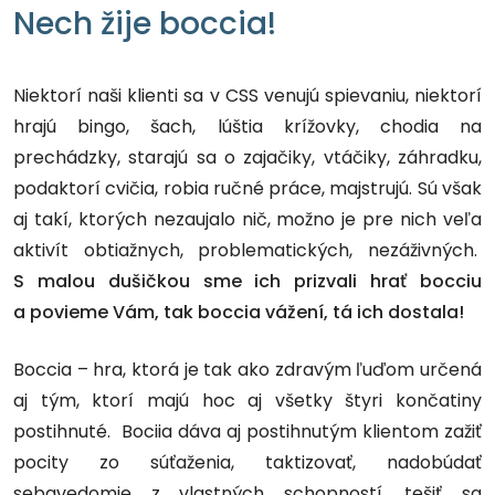
Nech žije boccia!
Niektorí naši klienti sa v CSS venujú spievaniu, niektorí
hrajú bingo, šach, lúštia krížovky, chodia na
prechádzky, starajú sa o zajačiky, vtáčiky, záhradku,
podaktorí cvičia, robia ručné práce, majstrujú. Sú však
aj takí, ktorých nezaujalo nič, možno je pre nich veľa
aktivít obtiažnych, problematických, nezáživných.
S malou dušičkou sme ich prizvali hrať bocciu
a povieme Vám, tak boccia vážení, tá ich dostala!
Boccia – hra, ktorá je tak ako zdravým ľuďom určená
aj tým, ktorí majú hoc aj všetky štyri končatiny
postihnuté. Bociia dáva aj postihnutým klientom zažiť
pocity zo súťaženia, taktizovať, nadobúdať
sebavedomie z vlastných schopností, tešiť sa