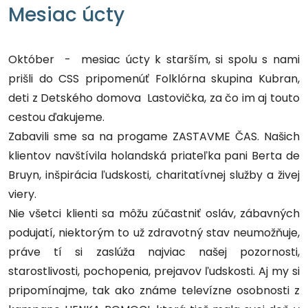
Mesiac úcty
Október - mesiac úcty k starším, si spolu s nami
prišli do CSS pripomenúť Folklórna skupina Kubran,
deti z Detského domova Lastovička, za čo im aj touto
cestou ďakujeme.
Zabavili sme sa na progame ZASTAVME ČAS. Našich
klientov navštívila holandská priateľka pani Berta de
Bruyn, inšpirácia ľudskosti, charitatívnej služby a živej
viery.
Nie všetci klienti sa môžu zúčastniť osláv, zábavných
podujatí, niektorým to už zdravotný stav neumožňuje,
práve tí si zaslúža najviac našej pozornosti,
starostlivosti, pochopenia, prejavov ľudskosti. Aj my si
pripomínajme, tak ako známe televízne osobnosti z