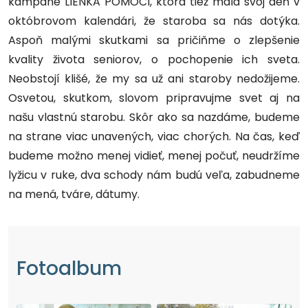
kampane LIENKA POMOCI, ktorá tiež mala svoj deň v
októbrovom kalendári, že staroba sa nás dotýka.
Aspoň malými skutkami sa pričiňme o zlepšenie
kvality života seniorov, o pochopenie ich sveta.
Neobstojí klišé, že my sa už ani staroby nedožijeme.
Osvetou, skutkom, slovom pripravujme svet aj na
našu vlastnú starobu. Skôr ako sa nazdáme, budeme
na strane viac unavených, viac chorých. Na čas, keď
budeme možno menej vidieť, menej počuť, neudržíme
lyžicu v ruke, dva schody nám budú veľa, zabudneme
na mená, tváre, dátumy.
Fotoalbum