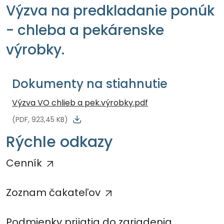
Výzva na predkladanie ponúk
- chleba a pekárenske
výrobky.
Dokumenty na stiahnutie
Výzva VO chlieb a pek.výrobky.pdf
(PDF, 923,45 KB)
Rýchle odkazy
Cenník
Zoznam čakateľov
Podmienky prijatia do zariadenia