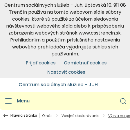
Centrum sociálnyych služieb - Juh, Liptovská 10, 911 08
Trenčín používa na tomto webovom sídle súbory
cookies, ktoré sú použité za účelom sledovania
návštevnosti webového sídla alebo k prispôsobeniu
zobrazenia webových stránok www.csstrencin.sk.
Prehliadaním a použitím príslušného nastavenia
webového prehliadača vyjadrujete súhlas s ich
používaním.
Prijať cookies
Odmietnuť cookies
Nastaviť cookies
Centrum sociálnych služieb - JUH
Menu
Hlavná stránka
O nás
Verejné obstarávanie
Výzva na pr